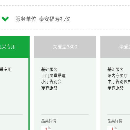
安
服务单位
泰安福寿礼仪
集采专用
关爱型3800
挚爱型
采专用
基础服务
基础服务
上门灵堂搭建
馆内守灵厅
小厅告别会
中厅告别仪
穿衣服务
穿衣服务
品类详情
品类详情