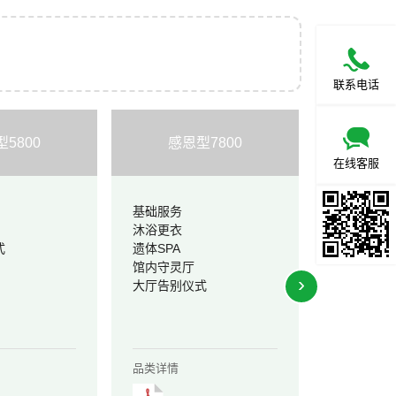
联系电话
5800
感恩型7800
惠民型
在线客服
基础服务
集采1200
沐浴更衣
式
遗体SPA
馆内守灵厅
›
大厅告别仪式
品类详情
品类详情